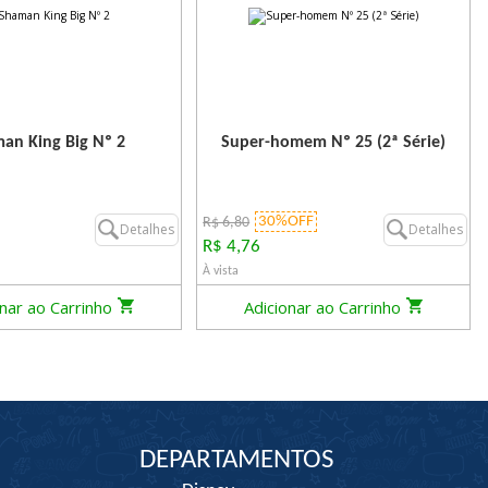
an King Big Nº 2
Super-homem Nº 25 (2ª Série)
30%OFF
R$ 6,80
Detalhes
Detalhes
R$ 4,76
À vista
onar ao Carrinho
Adicionar ao Carrinho
DEPARTAMENTOS