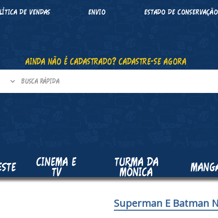
LÍTICA DE VENDAS
ENVIO
ESTADO DE CONSERVAÇÃ
AINDA NÃO É CADASTRADO? CADASTRE-SE AGORA
CINEMA E
TURMA DA
ESTE
MANG
TV
MÔNICA
Superman E Batman N