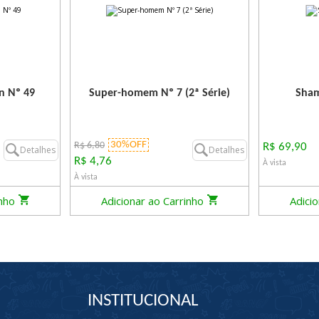
n Nº 49
Super-homem Nº 7 (2ª Série)
Sham
30%OFF
R$ 6,80
R$ 69,90
Detalhes
Detalhes
R$ 4,76
À vista
À vista
inho
Adicionar ao Carrinho
Adici
INSTITUCIONAL