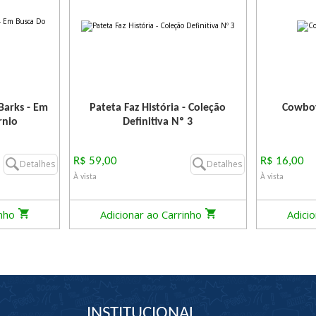
Barks - Em
Pateta Faz História - Coleção
Cowboy
rnio
Definitiva Nº 3
R$ 59,00
R$ 16,00
Detalhes
Detalhes
À vista
À vista
inho
Adicionar ao Carrinho
Adici
INSTITUCIONAL