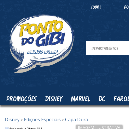
SOBRE
PO
PROMOÇÕES
DISNEY
MARVEL
DC
FARO
Disney
Edições Especiais
Capa Dura
>
>