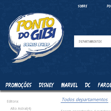
SOBRE
PO
PROMOÇÕES
DISNEY
MARVEL
DC
FARO
Todos departamentos
Editora:
Alto Astral(4)