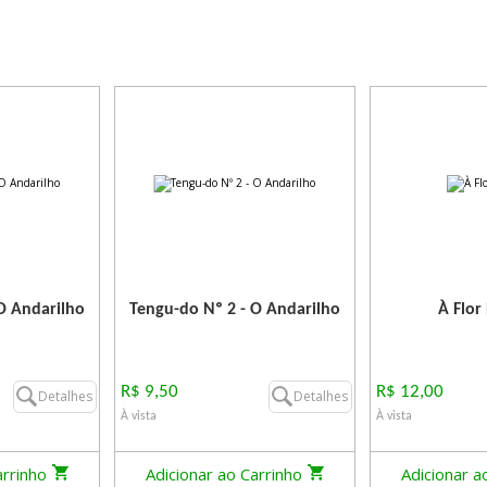
O Andarilho
Tengu-do Nº 2 - O Andarilho
À Flor
R$ 9,50
R$ 12,00
Detalhes
Detalhes
À vista
À vista
arrinho
Adicionar ao Carrinho
Adicionar a