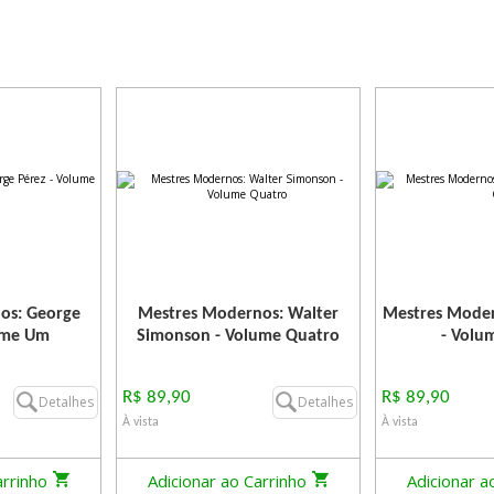
os: George
Mestres Modernos: Walter
Mestres Moder
ume Um
Simonson - Volume Quatro
- Volu
R$ 89,90
R$ 89,90
Detalhes
Detalhes
À vista
À vista
arrinho
Adicionar ao Carrinho
Adicionar a