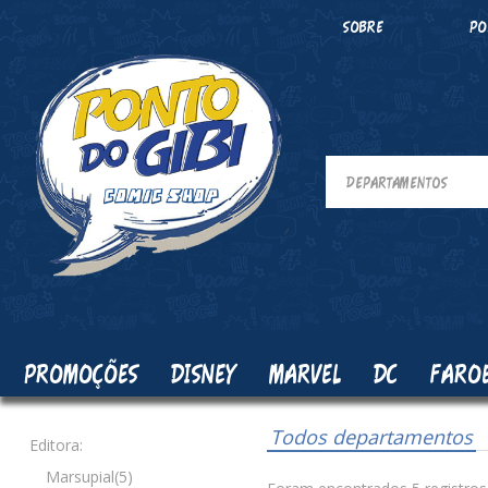
SOBRE
PO
PROMOÇÕES
DISNEY
MARVEL
DC
FARO
Todos departamentos
Editora:
Marsupial(5)