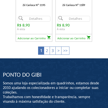
Zé Carioca Nº 1195
Zé Carioca Nº 1189
Detalhes
Detalhes
R$ 8,90
R$ 8,90
À vista
À vista
Adicionar ao Carrinho
Adicionar ao Carrinho
1
2
3
>
>>
PONTO DO GIBI
Somos uma loja especializada em quadrinhos, estamos desde
2010 ajudando os colecionadores a iniciar ou completar suas
coleções.
Trabalhamos com honestidade e transparência, sempre
visando à máxima satisfação do cliente.