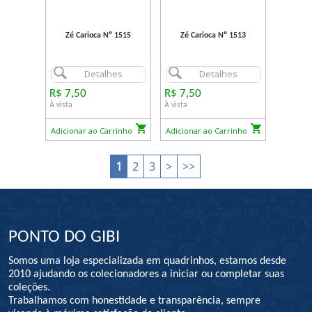
Zé Carioca Nº 1515
Zé Carioca Nº 1513
Detalhes
Detalhes
R$ 7,50
R$ 7,50
À vista
À vista
Adicionar ao Carrinho
Adicionar ao Carrinho
1
2
3
>
>>
PONTO DO GIBI
Somos uma loja especializada em quadrinhos, estamos desde
2010 ajudando os colecionadores a iniciar ou completar suas
coleções.
Trabalhamos com honestidade e transparência, sempre