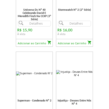
Universo Dc Nº 40
Stormwatch Nº 2 (2ª Série)
Celebrando David E
Meredith Finch Na CCXP (3ª
Série)
Detalhes
Detalhes
R$ 15,90
R$ 16,00
À vista
À vista
Adicionar ao Carrinho
Adicionar ao Carrinho
Superman - Condenado Nº 2
Injustiça - Deuses Entre Nós
Nº 4