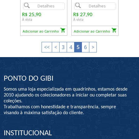
Detalhes
Detalhes
R$ 25,90
R$ 27,90
À vista
À vista
Adicionar ao Carrinho
Adicionar ao Carrinho
<<
<
3
4
5
6
>
PONTO DO GIBI
Somos uma loja especializada em quadrinhos, estamos desde
2010 ajudando os colecionadores a iniciar ou completar suas
coleções.
Trabalhamos com honestidade e transparência, sempre
visando à máxima satisfação do cliente.
INSTITUCIONAL