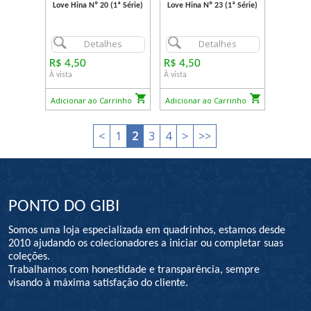
Love Hina Nº 20 (1ª Série)
Love Hina Nº 23 (1ª Série)
Detalhes
Detalhes
R$ 4,50
R$ 4,50
À vista
À vista
Adicionar ao Carrinho
Adicionar ao Carrinho
<
1
2
3
4
>
>>
PONTO DO GIBI
Somos uma loja especializada em quadrinhos, estamos desde
2010 ajudando os colecionadores a iniciar ou completar suas
coleções.
Trabalhamos com honestidade e transparência, sempre
visando à máxima satisfação do cliente.