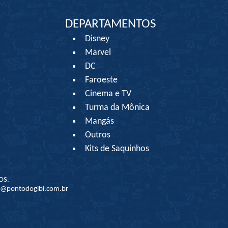
DEPARTAMENTOS
Disney
Marvel
DC
Faroeste
Cinema e TV
Turma da Mônica
Mangás
Outros
Kits de Saquinhos
OS.
to@pontodogibi.com.br