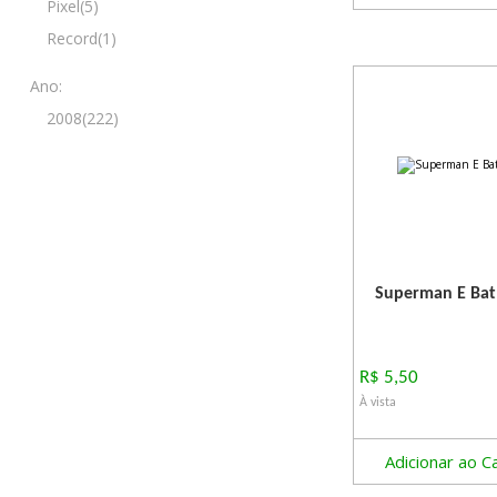
Pixel(5)
Record(1)
Ano:
2008(222)
Superman E Ba
R$ 5,50
À vista
Adicionar ao C