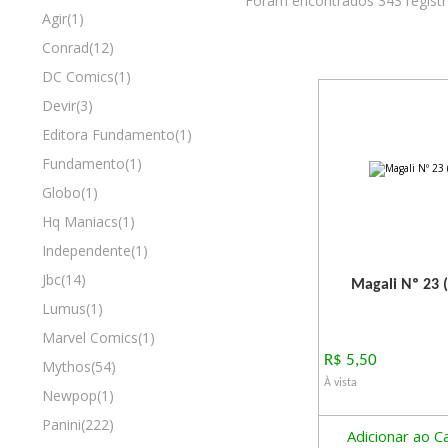
Foram encontrados 343 regist
Agir(1)
Conrad(12)
DC Comics(1)
Devir(3)
Editora Fundamento(1)
Fundamento(1)
Globo(1)
Hq Maniacs(1)
Independente(1)
Jbc(14)
Magali Nº 23 (
Lumus(1)
Marvel Comics(1)
R$ 5,50
Mythos(54)
À vista
Newpop(1)
Panini(222)
Adicionar ao C