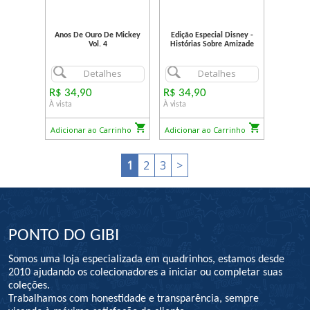
Anos De Ouro De Mickey
Edição Especial Disney -
Vol. 4
Histórias Sobre Amizade
Detalhes
Detalhes
R$ 34,90
R$ 34,90
À vista
À vista
Adicionar ao Carrinho
Adicionar ao Carrinho
1
2
3
>
PONTO DO GIBI
Somos uma loja especializada em quadrinhos, estamos desde
2010 ajudando os colecionadores a iniciar ou completar suas
coleções.
Trabalhamos com honestidade e transparência, sempre