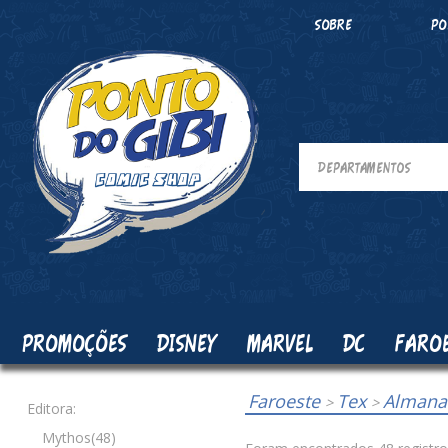
SOBRE
PO
PROMOÇÕES
DISNEY
MARVEL
DC
FARO
Faroeste
Tex
Almana
>
>
Editora:
Mythos(48)