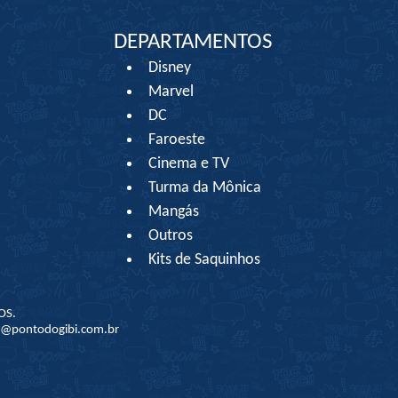
DEPARTAMENTOS
Disney
Marvel
DC
Faroeste
Cinema e TV
Turma da Mônica
Mangás
Outros
Kits de Saquinhos
OS.
to@pontodogibi.com.br