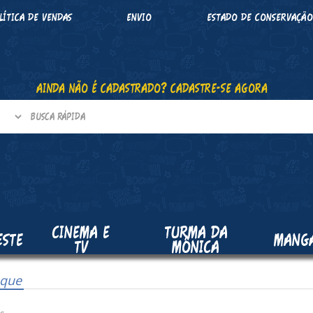
LÍTICA DE VENDAS
ENVIO
ESTADO DE CONSERVAÇÃ
AINDA NÃO É CADASTRADO? CADASTRE-SE AGORA
CINEMA E
TURMA DA
ESTE
MANG
TV
MÔNICA
que