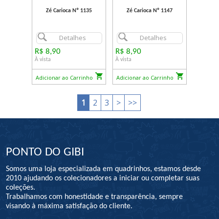
Zé Carioca Nº 1135
Zé Carioca Nº 1147
Detalhes
Detalhes
R$ 8,90
R$ 8,90
À vista
À vista
Adicionar ao Carrinho
Adicionar ao Carrinho
1
2
3
>
>>
PONTO DO GIBI
Somos uma loja especializada em quadrinhos, estamos desde
2010 ajudando os colecionadores a iniciar ou completar suas
coleções.
Trabalhamos com honestidade e transparência, sempre
visando à máxima satisfação do cliente.