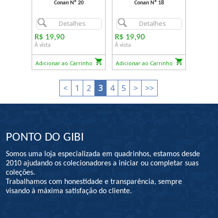
Conan Nº 20
Conan Nº 18
Detalhes
Detalhes
R$ 19,90
R$ 19,90
À vista
À vista
Adicionar ao Carrinho
Adicionar ao Carrinho
<
1
2
3
4
5
>
>>
PONTO DO GIBI
Somos uma loja especializada em quadrinhos, estamos desde
2010 ajudando os colecionadores a iniciar ou completar suas
coleções.
Trabalhamos com honestidade e transparência, sempre
visando à máxima satisfação do cliente.