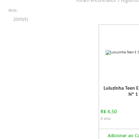
Foram encontrados 7 registros
Ano:
2009(9)
Luluzinha Teen 
Nº 1
R$ 4,50
À vista
Adicionar ao C