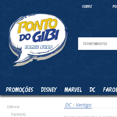
SOBRE
PO
PROMOÇÕES
DISNEY
MARVEL
DC
FARO
DC
Vertigo
>
Editora:
Panini(4)