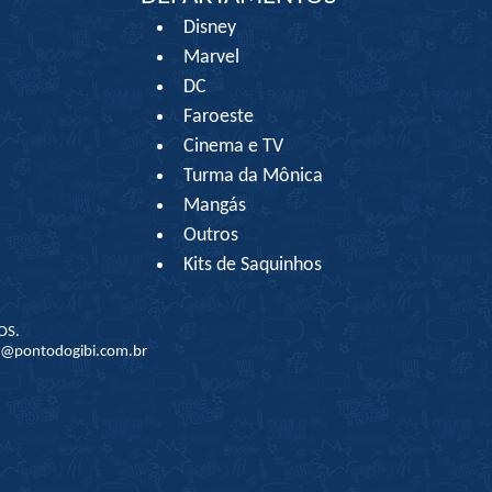
Disney
Marvel
DC
Faroeste
Cinema e TV
Turma da Mônica
Mangás
Outros
Kits de Saquinhos
OS.
to@pontodogibi.com.br