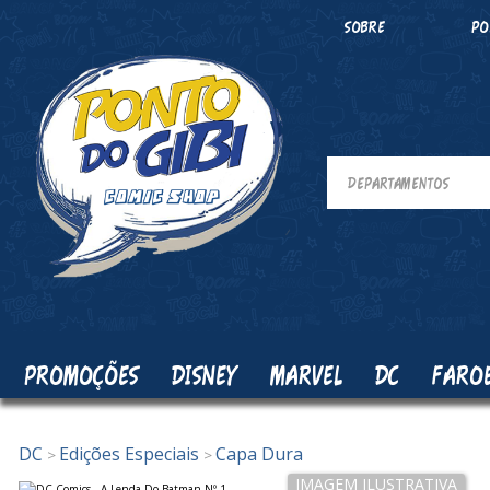
SOBRE
PO
PROMOÇÕES
DISNEY
MARVEL
DC
FARO
DC
Edições Especiais
Capa Dura
>
>