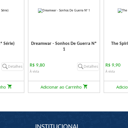
ª Série)
Dreamwar - Sonhos De Guerra Nº
The Spiri
1
R$ 9,80
R$ 9,90
Detalhes
Detalhes
À vista
À vista
inho
Adicionar ao Carrinho
Adici
INSTITUCIONAL