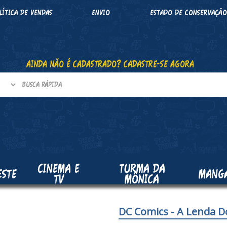
LÍTICA DE VENDAS
ENVIO
ESTADO DE CONSERVAÇÃ
AINDA NÃO É CADASTRADO? CADASTRE-SE AGORA
CINEMA E
TURMA DA
ESTE
MANG
TV
MÔNICA
DC Comics - A Lenda D