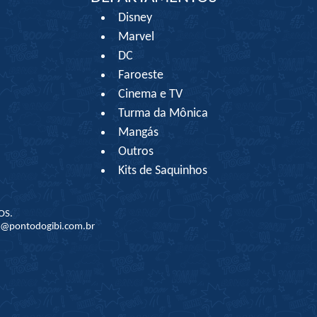
Disney
Marvel
DC
Faroeste
Cinema e TV
Turma da Mônica
Mangás
Outros
Kits de Saquinhos
OS.
to@pontodogibi.com.br