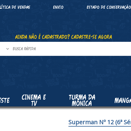
LÍTICA DE VENDAS
ENVIO
ESTADO DE CONSERVAÇÃ
AINDA NÃO É CADASTRADO? CADASTRE-SE AGORA
CINEMA E
TURMA DA
ESTE
MANG
TV
MÔNICA
Superman Nº 12 (6ª Sér