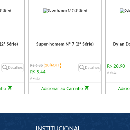
2ª Série)
Super-homem Nº 7 (2ª Série)
Dylan Do
20%OFF
R$ 6,80
R$ 28,90
Detalhes
Detalhes
R$ 5,44
À vista
À vista
inho
Adicionar ao Carrinho
Adici
INSTITUCIONAL