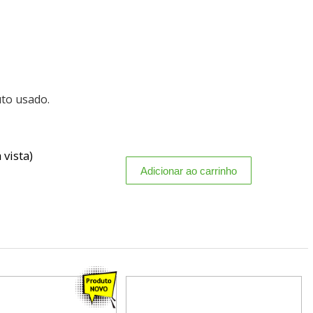
uto usado.
 vista)