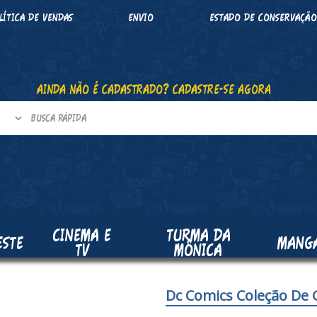
LÍTICA DE VENDAS
ENVIO
ESTADO DE CONSERVAÇÃ
AINDA NÃO É CADASTRADO? CADASTRE-SE AGORA
CINEMA E
TURMA DA
ESTE
MANG
TV
MÔNICA
Dc Comics Coleção De G