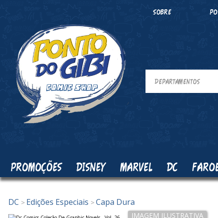
SOBRE
PO
PROMOÇÕES
DISNEY
MARVEL
DC
FARO
DC
Edições Especiais
Capa Dura
>
>