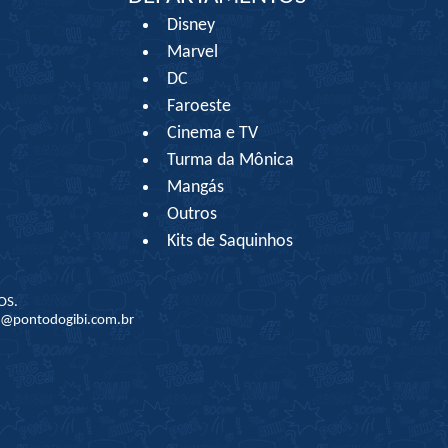
Disney
Marvel
DC
Faroeste
Cinema e TV
Turma da Mônica
Mangás
Outros
Kits de Saquinhos
OS.
to@pontodogibi.com.br