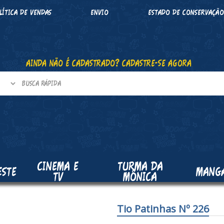
LÍTICA DE VENDAS
ENVIO
ESTADO DE CONSERVAÇÃ
AINDA NÃO É CADASTRADO? CADASTRE-SE AGORA
CINEMA E
TURMA DA
ESTE
MANG
TV
MÔNICA
Tio Patinhas Nº 226