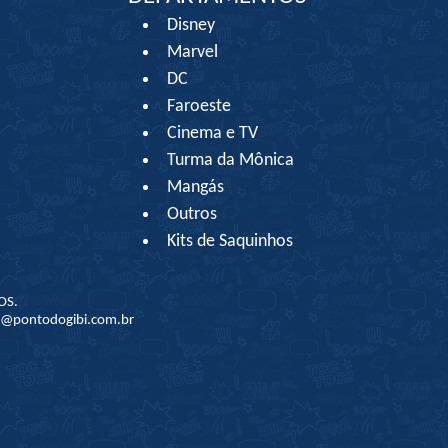
Disney
Marvel
DC
Faroeste
Cinema e TV
Turma da Mônica
Mangás
Outros
Kits de Saquinhos
OS.
to@pontodogibi.com.br