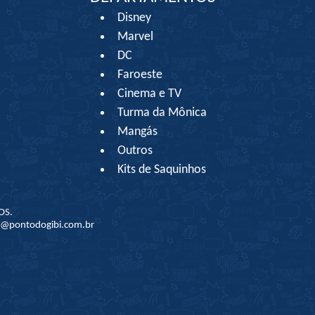
Disney
Marvel
DC
Faroeste
Cinema e TV
Turma da Mônica
Mangás
Outros
Kits de Saquinhos
OS.
to@pontodogibi.com.br