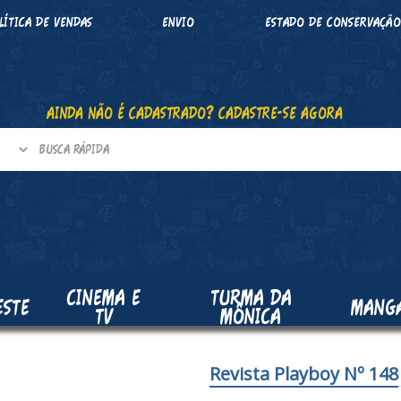
LÍTICA DE VENDAS
ENVIO
ESTADO DE CONSERVAÇÃ
AINDA NÃO É CADASTRADO? CADASTRE-SE AGORA
CINEMA E
TURMA DA
ESTE
MANG
TV
MÔNICA
Revista Playboy Nº 148