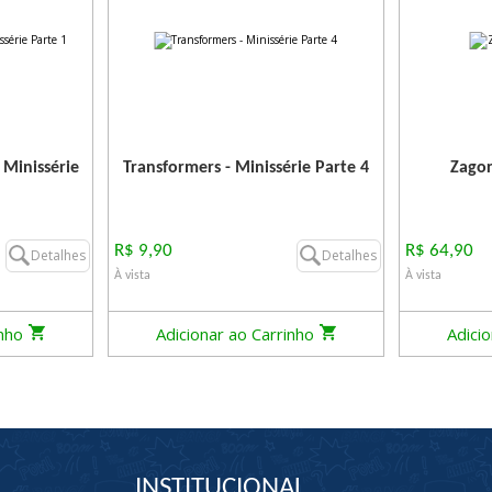
 Minissérie
Transformers - Minissérie Parte 4
Zagor
R$ 9,90
R$ 64,90
Detalhes
Detalhes
À vista
À vista
inho
Adicionar ao Carrinho
Adici
INSTITUCIONAL