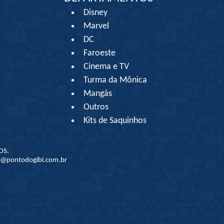
Disney
Marvel
DC
Faroeste
Cinema e TV
Turma da Mônica
Mangás
Outros
Kits de Saquinhos
OS.
to@pontodogibi.com.br