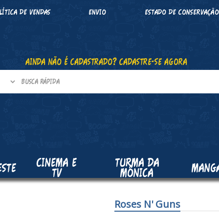
LÍTICA DE VENDAS
ENVIO
ESTADO DE CONSERVAÇÃ
AINDA NÃO É CADASTRADO? CADASTRE-SE AGORA
CINEMA E
TURMA DA
ESTE
MANG
TV
MÔNICA
Roses N' Guns