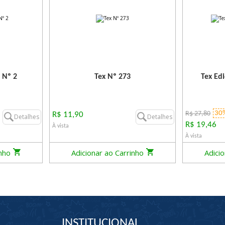
 Nº 2
Tex Nº 273
Tex Ed
30
R$ 27,80
R$ 11,90
Detalhes
Detalhes
R$ 19,46
À vista
À vista
inho
Adicionar ao Carrinho
Adici
INSTITUCIONAL