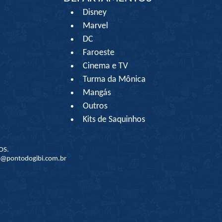
Disney
Marvel
DC
Faroeste
Cinema e TV
Turma da Mônica
Mangás
Outros
Kits de Saquinhos
OS.
to@pontodogibi.com.br