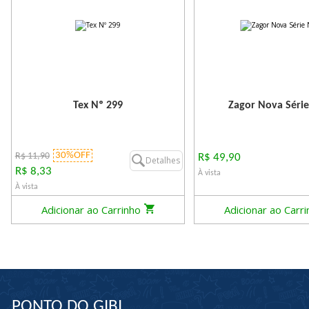
Tex Nº 299
Zagor Nova Série
30%OFF
R$ 11,90
R$ 49,90
Detalhes
R$ 8,33
À vista
À vista
Adicionar ao Carrinho
Adicionar ao Carr
PONTO DO GIBI