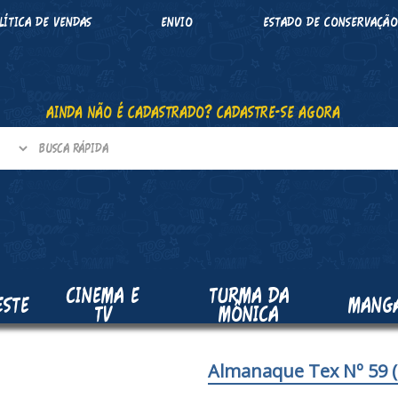
LÍTICA DE VENDAS
ENVIO
ESTADO DE CONSERVAÇÃ
AINDA NÃO É CADASTRADO? CADASTRE-SE AGORA
CINEMA E
TURMA DA
ESTE
MANG
TV
MÔNICA
Almanaque Tex Nº 59 (