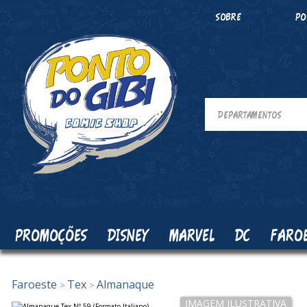
SOBRE
PO
PROMOÇÕES
DISNEY
MARVEL
DC
FARO
Faroeste
Tex
Almanaque
>
>