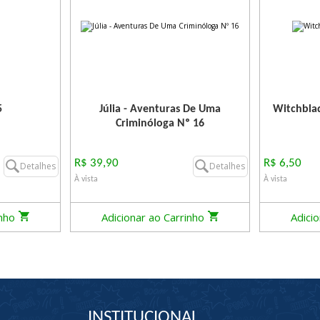
5
Júlia - Aventuras De Uma
Witchblad
Criminóloga Nº 16
R$ 39,90
R$ 6,50
Detalhes
Detalhes
À vista
À vista
inho
Adicionar ao Carrinho
Adici
INSTITUCIONAL