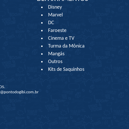
Disney
Marvel
DC
Faroeste
Cinema e TV
Turma da Mônica
Mangás
Outros
Kits de Saquinhos
OS.
to@pontodogibi.com.br