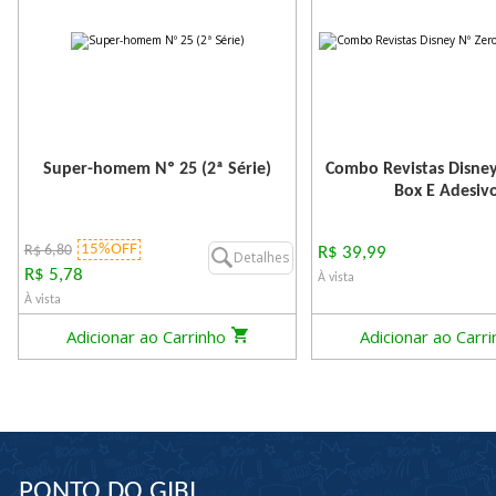
Super-homem Nº 25 (2ª Série)
Combo Revistas Disney
Box E Adesiv
15%OFF
R$ 6,80
R$ 39,99
Detalhes
R$ 5,78
À vista
À vista
Adicionar ao Carrinho
Adicionar ao Carr
PONTO DO GIBI