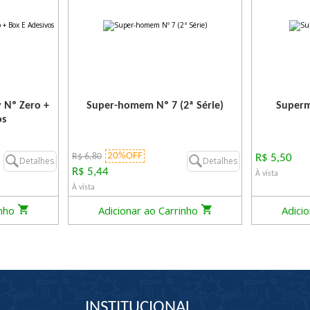
 Nº Zero +
Super-homem Nº 7 (2ª Série)
Superm
os
20%OFF
R$ 6,80
R$ 5,50
Detalhes
Detalhes
R$ 5,44
À vista
À vista
inho
Adicionar ao Carrinho
Adici
INSTITUCIONAL