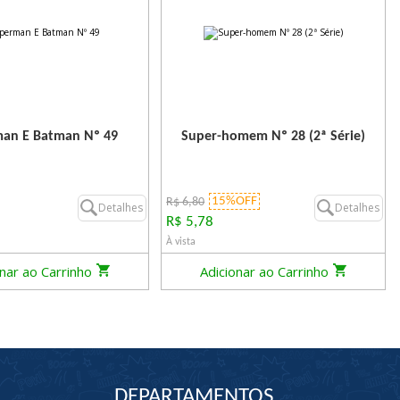
an E Batman Nº 49
Super-homem Nº 28 (2ª Série)
15%OFF
R$ 6,80
Detalhes
Detalhes
R$ 5,78
À vista
onar ao Carrinho
Adicionar ao Carrinho
DEPARTAMENTOS