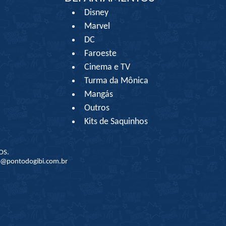
Disney
Marvel
DC
Faroeste
Cinema e TV
Turma da Mônica
Mangás
Outros
Kits de Saquinhos
OS.
to@pontodogibi.com.br