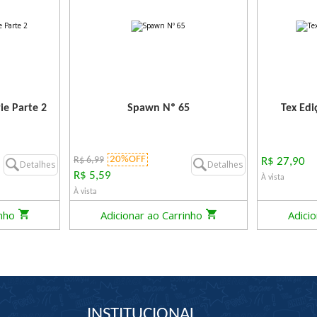
ie Parte 2
Spawn Nº 65
Tex Edi
20%OFF
R$ 6,99
R$ 27,90
Detalhes
Detalhes
R$ 5,59
À vista
À vista
inho
Adicionar ao Carrinho
Adici
INSTITUCIONAL