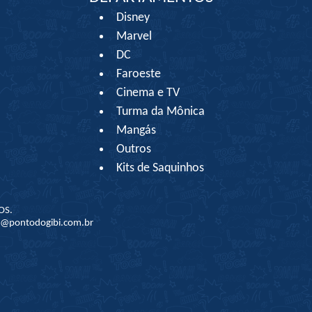
Disney
Marvel
DC
Faroeste
Cinema e TV
Turma da Mônica
Mangás
Outros
Kits de Saquinhos
OS.
to@pontodogibi.com.br