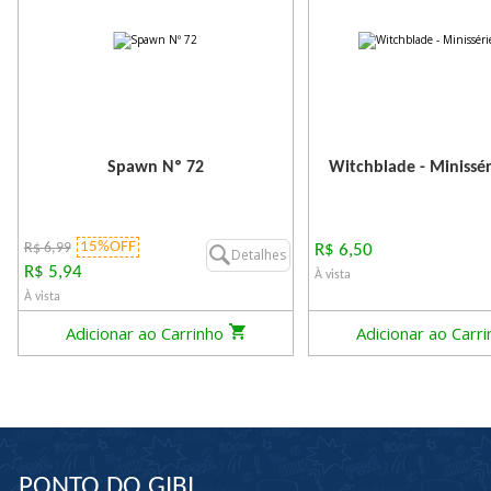
Spawn Nº 72
Witchblade - Minissér
15%OFF
R$ 6,99
R$ 6,50
Detalhes
R$ 5,94
À vista
À vista
Adicionar ao Carrinho
Adicionar ao Carr
PONTO DO GIBI