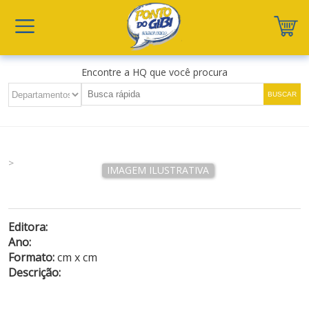
Encontre a HQ que você procura
>
Editora:
Ano:
Formato:
cm x cm
Descrição: