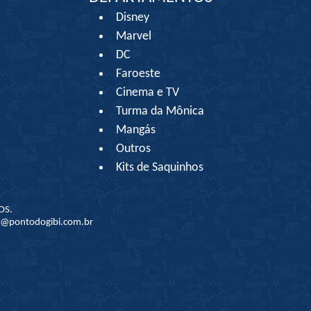
Disney
Marvel
DC
Faroeste
Cinema e TV
Turma da Mônica
Mangás
Outros
Kits de Saquinhos
OS.
to@pontodogibi.com.br