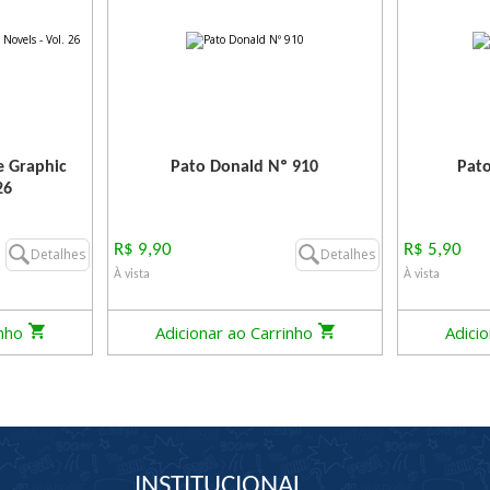
e Graphic
Pato Donald Nº 910
Pato
26
R$ 9,90
R$ 5,90
Detalhes
Detalhes
À vista
À vista
inho
Adicionar ao Carrinho
Adici
INSTITUCIONAL