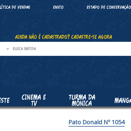
LÍTICA DE VENDAS
ENVIO
ESTADO DE CONSERVAÇÃ
AINDA NÃO É CADASTRADO? CADASTRE-SE AGORA
CINEMA E
TURMA DA
ESTE
MANG
TV
MÔNICA
Pato Donald Nº 1054