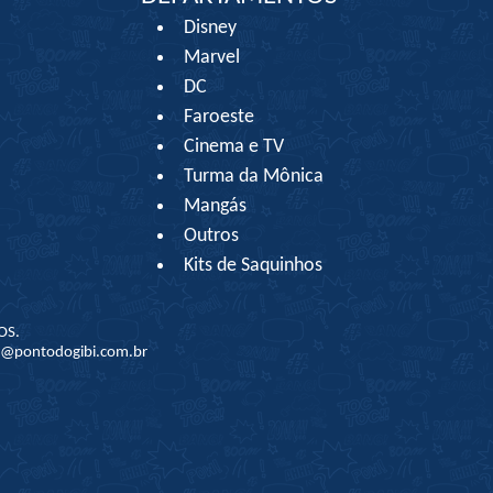
Disney
Marvel
DC
Faroeste
Cinema e TV
Turma da Mônica
Mangás
Outros
Kits de Saquinhos
OS.
to@pontodogibi.com.br