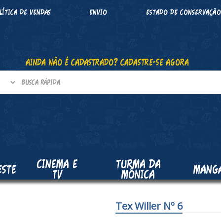
LÍTICA DE VENDAS
ENVIO
ESTADO DE CONSERVAÇÃ
AINDA NÃO É CADASTRADO? CADASTRE-SE AGORA
CINEMA E
TURMA DA
ESTE
MANG
TV
MÔNICA
Tex Willer Nº 6