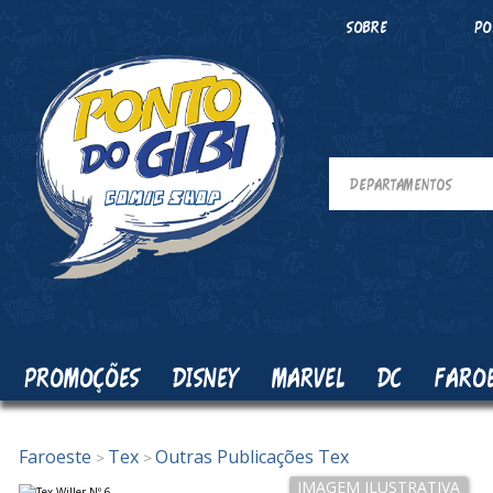
SOBRE
PO
PROMOÇÕES
DISNEY
MARVEL
DC
FARO
Faroeste
Tex
Outras Publicações Tex
>
>