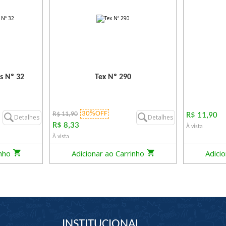
s Nº 32
Tex Nº 290
30%OFF
R$ 11,90
R$ 11,90
Detalhes
Detalhes
R$ 8,33
À vista
À vista
inho
Adicionar ao Carrinho
Adici
INSTITUCIONAL