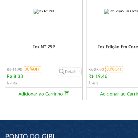
Tex Nº 299
Tex Edição Em Core
30%OFF
30%OFF
R$ 11,90
R$ 27,80
Detalhes
R$ 8,33
R$ 19,46
À vista
À vista
Adicionar ao Carrinho
Adicionar ao Carr
PONTO DO GIBI