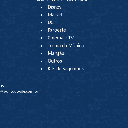
Disney
Marvel
DC
Faroeste
Cinema e TV
Turma da Mônica
Mangás
Outros
Kits de Saquinhos
OS.
to@pontodogibi.com.br