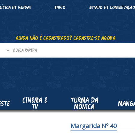
LÍTICA DE VENDAS
ENVIO
ESTADO DE CONSERVAÇÃ
AINDA NÃO É CADASTRADO? CADASTRE-SE AGORA
CINEMA E
TURMA DA
ESTE
MANG
TV
MÔNICA
Margarida Nº 40