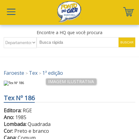
Encontre a HQ que você procura
Faroeste
Tex
1ª edição
>
>
Tex Nº 186
Editora:
RGE
Ano:
1985
Lombada:
Quadrada
Cor:
Preto e branco
Capa:
Comum