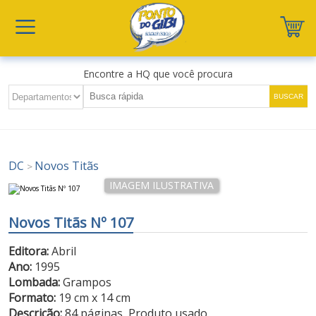
Encontre a HQ que você procura
DC
Novos Titãs
>
Novos Titãs Nº 107
Editora:
Abril
Ano:
1995
Lombada:
Grampos
Formato:
19 cm x 14 cm
Descrição:
84 páginas, Produto usado.