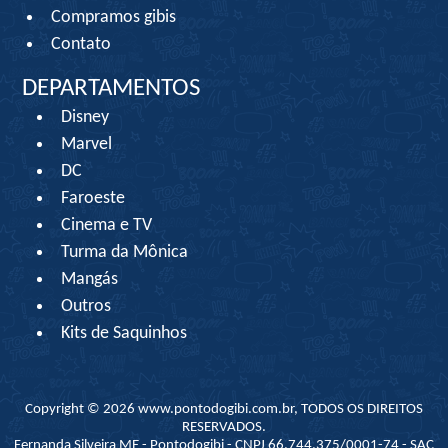
Compramos gibis
Contato
DEPARTAMENTOS
Disney
Marvel
DC
Faroeste
Cinema e TV
Turma da Mônica
Mangás
Outros
Kits de Saquinhos
Copyright © 2026 www.pontodogibi.com.br, TODOS OS DIREITOS
RESERVADOS.
Fernanda Silveira ME - Pontodogibi - CNPJ 66.744.375/0001-74 - SAC