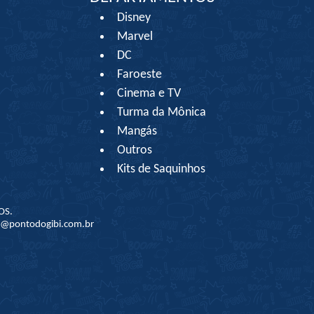
Disney
Marvel
DC
Faroeste
Cinema e TV
Turma da Mônica
Mangás
Outros
Kits de Saquinhos
OS.
to@pontodogibi.com.br