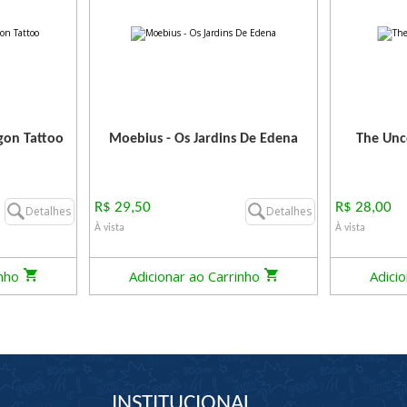
gon Tattoo
Moebius - Os Jardins De Edena
The Unc
R$ 29,50
R$ 28,00
Detalhes
Detalhes
À vista
À vista
inho
Adicionar ao Carrinho
Adici
INSTITUCIONAL