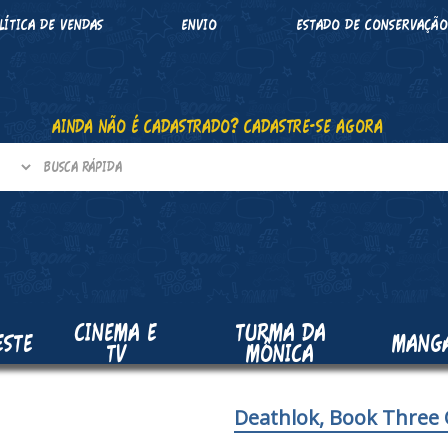
LÍTICA DE VENDAS
ENVIO
ESTADO DE CONSERVAÇÃ
AINDA NÃO É CADASTRADO? CADASTRE-SE AGORA
CINEMA E
TURMA DA
ESTE
MANG
TV
MÔNICA
Deathlok, Book Three 