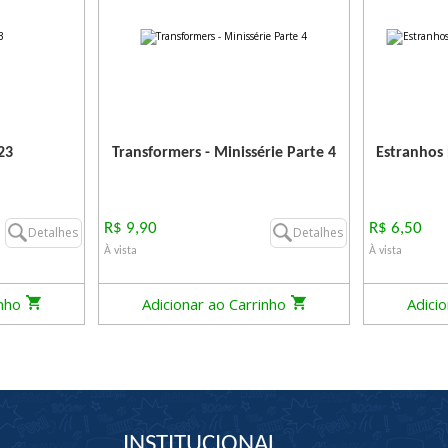
23
Transformers - Minissérie Parte 4
Estranhos 
R$ 9,90
R$ 6,50
Detalhes
Detalhes
À vista
À vista
inho
Adicionar ao Carrinho
Adici
INSTITUCIONAL