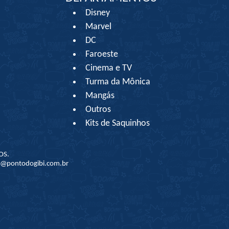
Disney
Marvel
DC
Faroeste
Cinema e TV
Turma da Mônica
Mangás
Outros
Kits de Saquinhos
OS.
to@pontodogibi.com.br