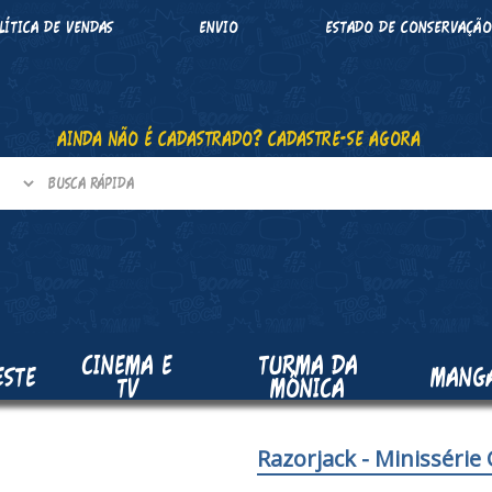
LÍTICA DE VENDAS
ENVIO
ESTADO DE CONSERVAÇÃ
AINDA NÃO É CADASTRADO? CADASTRE-SE AGORA
CINEMA E
TURMA DA
ESTE
MANG
TV
MÔNICA
Razorjack - Minissérie