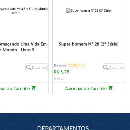
Começando Uma Vida Em
Super-homem Nº 28 (2ª Série)
o Mundo - Livro 9
15%OFF
R$ 6,80
Detalhes
Detalhes
R$ 5,78
À vista
onar ao Carrinho
Adicionar ao Carrinho
DEPARTAMENTOS