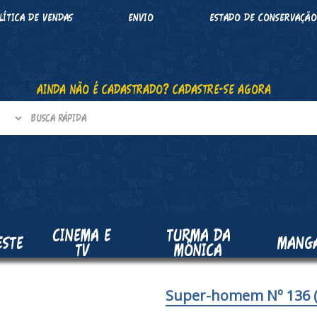
LÍTICA DE VENDAS
ENVIO
ESTADO DE CONSERVAÇÃ
AINDA NÃO É CADASTRADO? CADASTRE-SE AGORA
CINEMA E
TURMA DA
ESTE
MANG
TV
MÔNICA
Super-homem Nº 136 (1