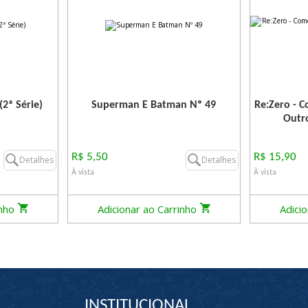
2ª Série)
Superman E Batman Nº 49
Re:Zero - 
Outr
R$ 5,50
R$ 15,90
Detalhes
Detalhes
À vista
À vista
inho
Adicionar ao Carrinho
Adici
INSTITUCIONAL