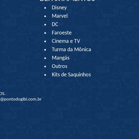
Disney
Marvel
DC
Faroeste
Cinema e TV
Turma da Mônica
Mangás
Outros
Kits de Saquinhos
OS.
to@pontodogibi.com.br