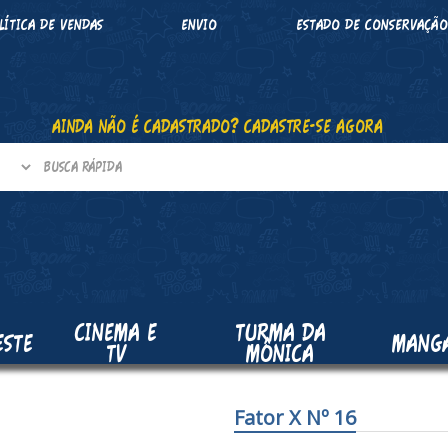
LÍTICA DE VENDAS
ENVIO
ESTADO DE CONSERVAÇÃ
AINDA NÃO É CADASTRADO? CADASTRE-SE AGORA
CINEMA E
TURMA DA
ESTE
MANG
TV
MÔNICA
Fator X Nº 16