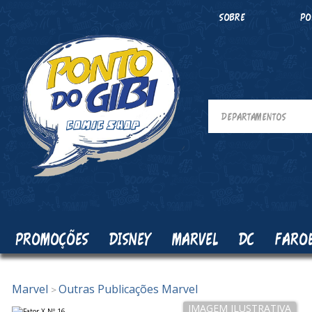
SOBRE
PO
PROMOÇÕES
DISNEY
MARVEL
DC
FARO
Marvel
Outras Publicações Marvel
>