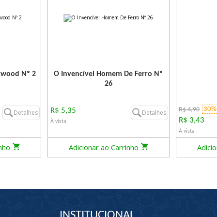
kwood Nº 2
O Invencível Homem De Ferro Nº
26
30%
R$ 4,90
R$ 5,35
Detalhes
Detalhes
R$ 3,43
À vista
À vista
inho
Adicionar ao Carrinho
Adici
INSTITUCIONAL