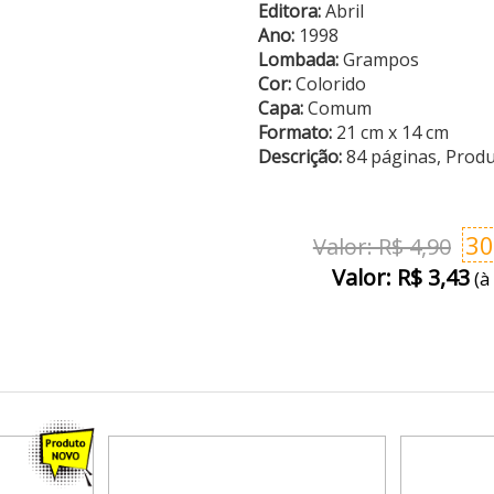
Editora:
Abril
Ano:
1998
Lombada:
Grampos
Cor:
Colorido
Capa:
Comum
Formato:
21 cm x 14 cm
Descrição:
84 páginas, Prod
3
Valor: R$ 4,90
Valor: R$ 3,43
(à 