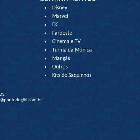
Disney
Marvel
DC
Faroeste
Cinema e TV
Turma da Mônica
Mangás
Outros
Kits de Saquinhos
OS.
to@pontodogibi.com.br