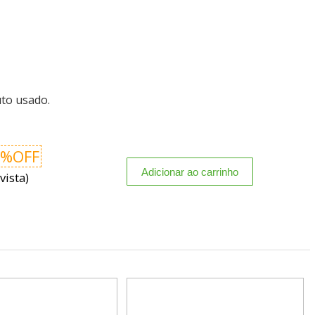
uto usado.
0%OFF
vista)