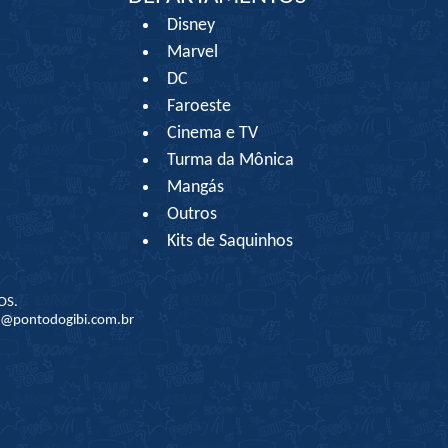
Disney
Marvel
DC
Faroeste
Cinema e TV
Turma da Mônica
Mangás
Outros
Kits de Saquinhos
OS.
to@pontodogibi.com.br