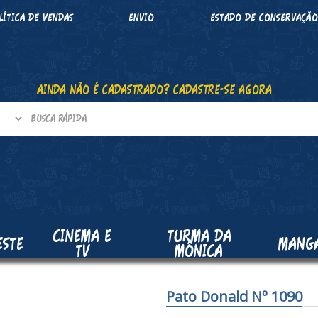
LÍTICA DE VENDAS
ENVIO
ESTADO DE CONSERVAÇÃ
AINDA NÃO É CADASTRADO? CADASTRE-SE AGORA
CINEMA E
TURMA DA
ESTE
MANG
TV
MÔNICA
Pato Donald Nº 1090