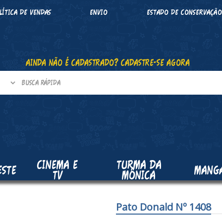
LÍTICA DE VENDAS
ENVIO
ESTADO DE CONSERVAÇÃ
AINDA NÃO É CADASTRADO? CADASTRE-SE AGORA
CINEMA E
TURMA DA
ESTE
MANG
TV
MÔNICA
Pato Donald Nº 1408