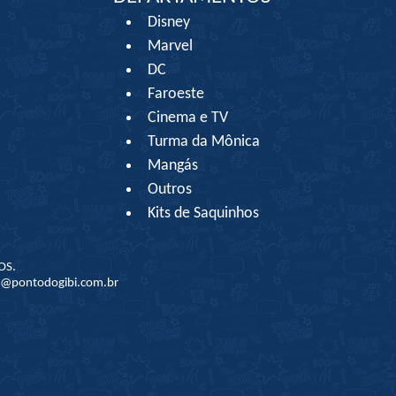
Disney
Marvel
DC
Faroeste
Cinema e TV
Turma da Mônica
Mangás
Outros
Kits de Saquinhos
OS.
to@pontodogibi.com.br