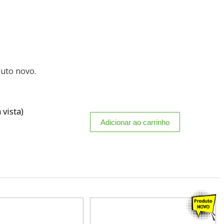
duto novo.
 vista)