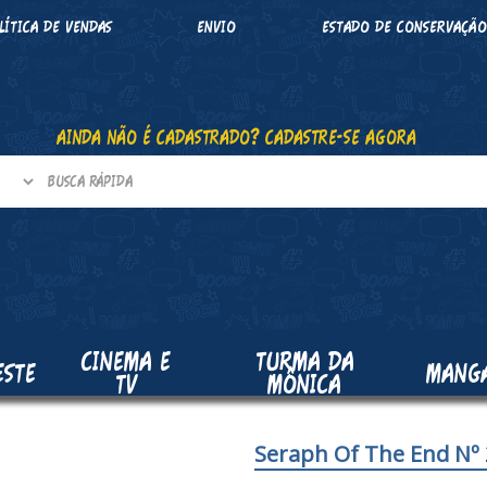
LÍTICA DE VENDAS
ENVIO
ESTADO DE CONSERVAÇÃ
AINDA NÃO É CADASTRADO? CADASTRE-SE AGORA
CINEMA E
TURMA DA
ESTE
MANG
TV
MÔNICA
Seraph Of The End Nº 