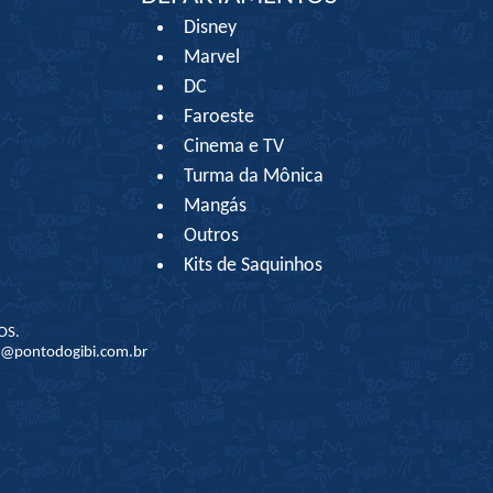
Disney
Marvel
DC
Faroeste
Cinema e TV
Turma da Mônica
Mangás
Outros
Kits de Saquinhos
OS.
to@pontodogibi.com.br