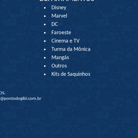
Disney
Marvel
DC
Faroeste
Cinema e TV
Turma da Mônica
Mangás
Outros
Kits de Saquinhos
OS.
to@pontodogibi.com.br