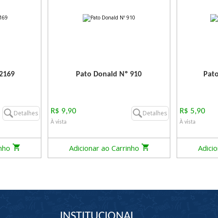
 2169
Pato Donald Nº 910
Pato
R$ 9,90
R$ 5,90
Detalhes
Detalhes
À vista
À vista
inho
Adicionar ao Carrinho
Adici
INSTITUCIONAL