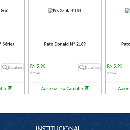
ª Série)
Pato Donald Nº 2169
Pato
R$ 5,90
R$ 5,90
Detalhes
Detalhes
À vista
À vista
inho
Adicionar ao Carrinho
Adici
INSTITUCIONAL