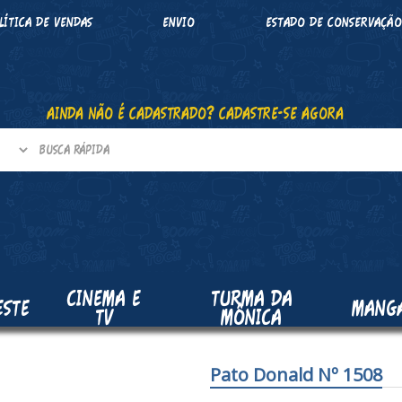
LÍTICA DE VENDAS
ENVIO
ESTADO DE CONSERVAÇÃ
AINDA NÃO É CADASTRADO? CADASTRE-SE AGORA
CINEMA E
TURMA DA
ESTE
MANG
TV
MÔNICA
Pato Donald Nº 1508