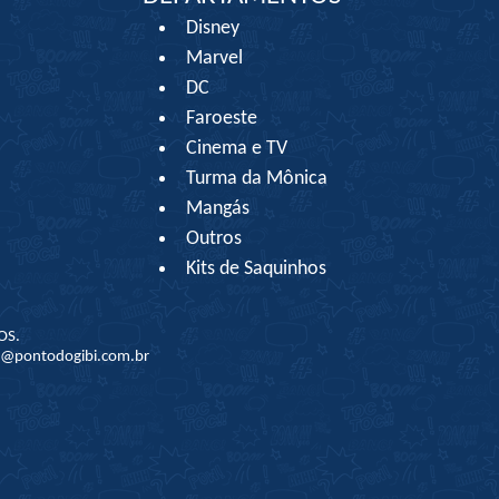
Disney
Marvel
DC
Faroeste
Cinema e TV
Turma da Mônica
Mangás
Outros
Kits de Saquinhos
OS.
to@pontodogibi.com.br