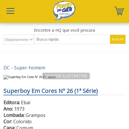
Encontre a HQ que você procura
DC
Super-homem
>
Superboy Em Cores Nº 26 (1ª Série)
Editora:
Ebal
Ano:
1973
Lombada:
Grampos
Cor:
Colorido
Capa:
Comum