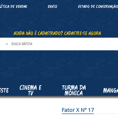
LÍTICA DE VENDAS
ENVIO
ESTADO DE CONSERVAÇÃ
AINDA NÃO É CADASTRADO? CADASTRE-SE AGORA
CINEMA E
TURMA DA
ESTE
MANG
TV
MÔNICA
Fator X Nº 17