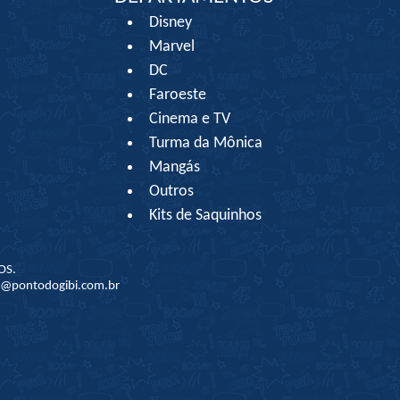
Disney
Marvel
DC
Faroeste
Cinema e TV
Turma da Mônica
Mangás
Outros
Kits de Saquinhos
OS.
to@pontodogibi.com.br