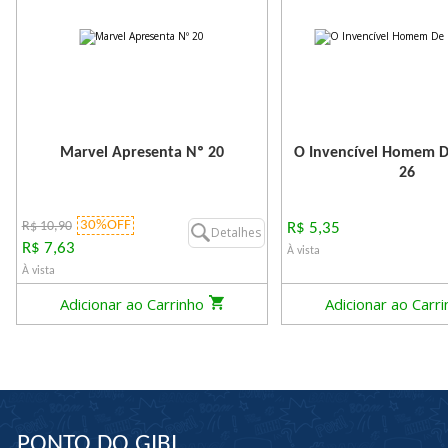
Marvel Apresenta Nº 20
O Invencível Homem D
26
30%OFF
R$ 10,90
R$ 5,35
Detalhes
R$ 7,63
À vista
À vista
Adicionar ao Carrinho
Adicionar ao Carr
PONTO DO GIBI