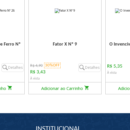
e Ferro Nº
Fator X Nº 9
O Invencí
30%OFF
R$ 4,90
R$ 5,35
Detalhes
Detalhes
R$ 3,43
À vista
À vista
inho
Adicionar ao Carrinho
Adici
INSTITUCIONAL