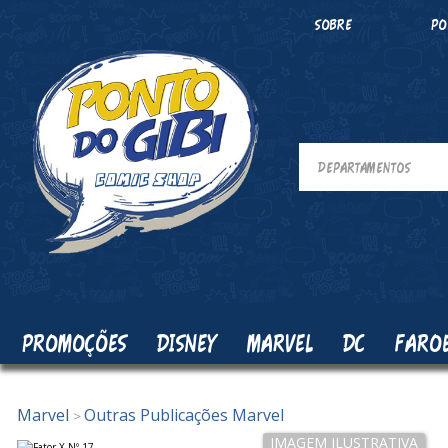
SOBRE
PO
PROMOÇÕES
DISNEY
MARVEL
DC
FARO
Marvel
Outras Publicações Marvel
>