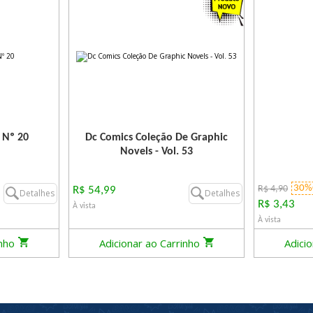
 Nº 20
Dc Comics Coleção De Graphic
Novels - Vol. 53
30%
R$ 4,90
R$ 54,99
Detalhes
Detalhes
R$ 3,43
À vista
À vista
inho
Adicionar ao Carrinho
Adici