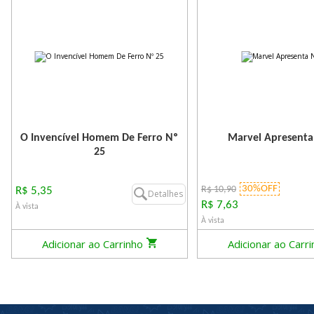
O Invencível Homem De Ferro Nº
Marvel Apresenta
25
30%OFF
R$ 10,90
R$ 5,35
Detalhes
R$ 7,63
À vista
À vista
Adicionar ao Carrinho
Adicionar ao Carr