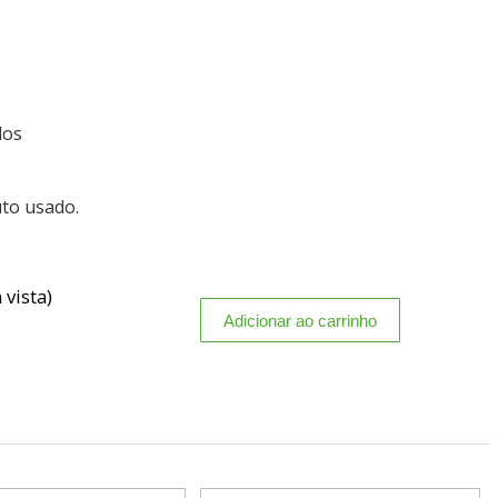
dos
uto usado.
 vista)