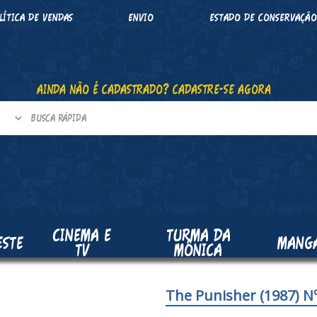
LÍTICA DE VENDAS
ENVIO
ESTADO DE CONSERVAÇÃ
AINDA NÃO É CADASTRADO? CADASTRE-SE AGORA
CINEMA E
TURMA DA
ESTE
MANG
TV
MÔNICA
The Punisher (1987) Nº