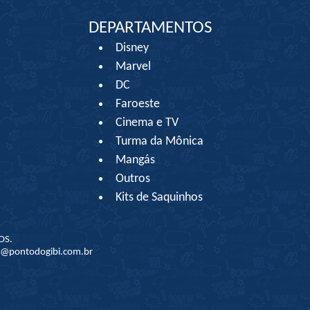
DEPARTAMENTOS
Disney
Marvel
DC
Faroeste
Cinema e TV
Turma da Mônica
Mangás
Outros
Kits de Saquinhos
OS.
to@pontodogibi.com.br