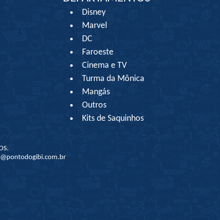
Disney
Marvel
DC
Faroeste
Cinema e TV
Turma da Mônica
Mangás
Outros
Kits de Saquinhos
OS.
to@pontodogibi.com.br