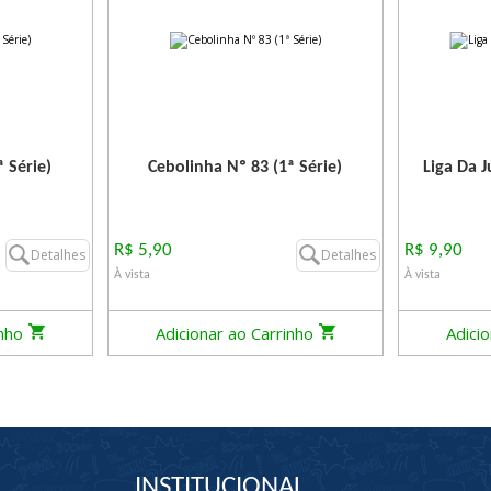
 Série)
Cebolinha Nº 83 (1ª Série)
Liga Da J
R$ 5,90
R$ 9,90
Detalhes
Detalhes
À vista
À vista
inho
Adicionar ao Carrinho
Adici
INSTITUCIONAL