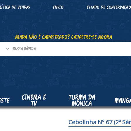
LÍTICA DE VENDAS
ENVIO
ESTADO DE CONSERVAÇÃ
AINDA NÃO É CADASTRADO? CADASTRE-SE AGORA
CINEMA E
TURMA DA
ESTE
MANG
TV
MÔNICA
Cebolinha Nº 67 (2ª Sér