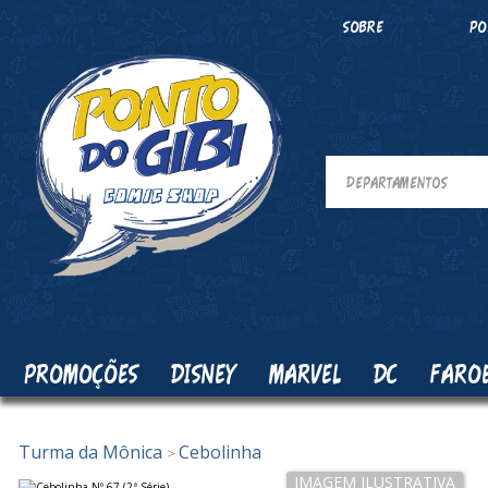
SOBRE
PO
PROMOÇÕES
DISNEY
MARVEL
DC
FARO
Turma da Mônica
Cebolinha
>