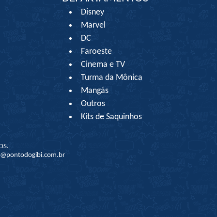
Disney
Marvel
DC
Faroeste
Cinema e TV
Turma da Mônica
Mangás
Outros
Kits de Saquinhos
OS.
to@pontodogibi.com.br