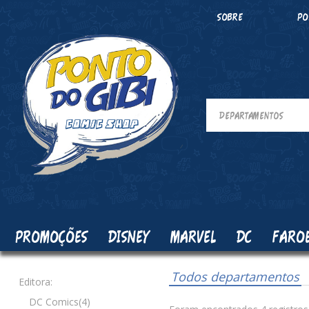
SOBRE
PO
PROMOÇÕES
DISNEY
MARVEL
DC
FARO
Todos departamentos
Editora:
DC Comics(4)