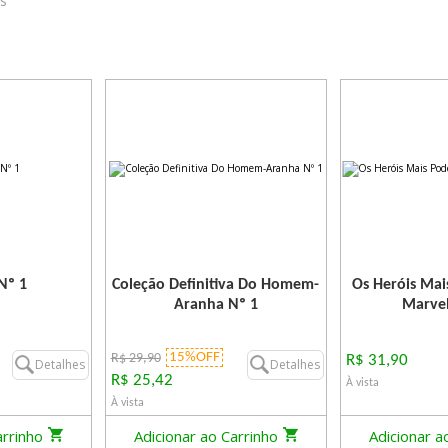
os
Nº 1
Coleção Definitiva Do Homem-
Os Heróis Mai
Aranha Nº 1
Marvel
15%OFF
R$ 29,90
R$ 31,90
Detalhes
Detalhes
R$ 25,42
À vista
À vista
arrinho
Adicionar ao Carrinho
Adicionar a