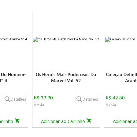
va Do Homem-
Os Heróis Mais Poderosos Da
Coleção Defin
º 4
Marvel Vol. 52
Aranh
R$ 39,90
R$ 42,80
Detalhes
Detalhes
À vista
À vista
arrinho
Adicionar ao Carrinho
Adicionar a