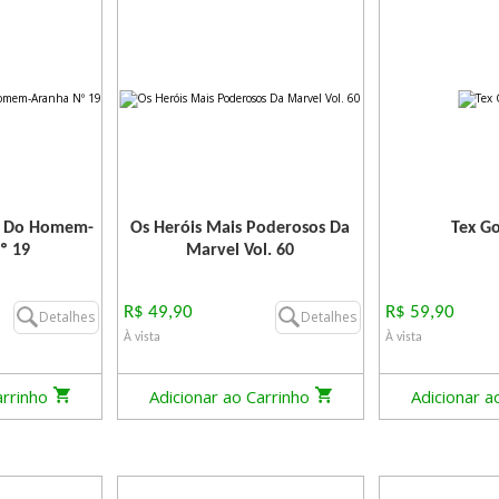
va Do Homem-
Os Heróis Mais Poderosos Da
Tex Go
º 19
Marvel Vol. 60
R$ 49,90
R$ 59,90
Detalhes
Detalhes
À vista
À vista
arrinho
Adicionar ao Carrinho
Adicionar a