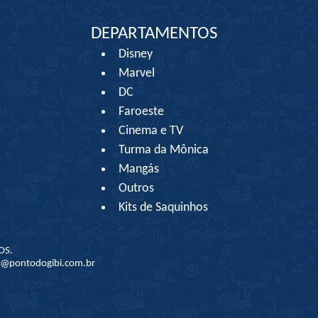
DEPARTAMENTOS
Disney
Marvel
DC
Faroeste
Cinema e TV
Turma da Mônica
Mangás
Outros
Kits de Saquinhos
OS.
to@pontodogibi.com.br