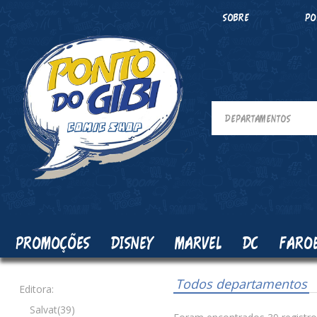
SOBRE
PO
PROMOÇÕES
DISNEY
MARVEL
DC
FARO
Todos departamentos
Editora:
Salvat(39)