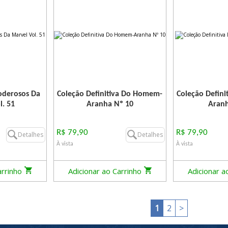
oderosos Da
Coleção Definitiva Do Homem-
Coleção Defin
l. 51
Aranha Nº 10
Aranh
R$ 79,90
R$ 79,90
Detalhes
Detalhes
À vista
À vista
arrinho
Adicionar ao Carrinho
Adicionar a
1
2
>