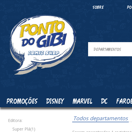
SOBRE
PO
PROMOÇÕES
DISNEY
MARVEL
DC
FARO
Todos departamentos
Editora:
Super Plá(1)