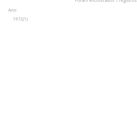
Foram encontrados 1 registros
Ano:
1972(1)