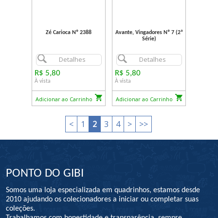
Zé Carioca Nº 2388
Avante, Vingadores Nº 7 (2ª
Série)
Detalhes
Detalhes
R$ 5,80
R$ 5,80
À vista
À vista
Adicionar ao Carrinho
Adicionar ao Carrinho
<
1
2
3
4
>
>>
PONTO DO GIBI
Somos uma loja especializada em quadrinhos, estamos desde
2010 ajudando os colecionadores a iniciar ou completar suas
coleções.