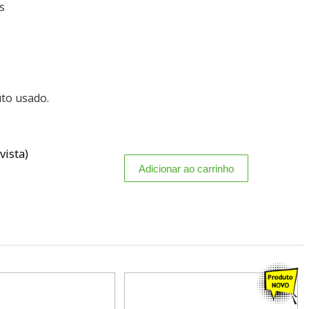
s
uto usado.
vista)