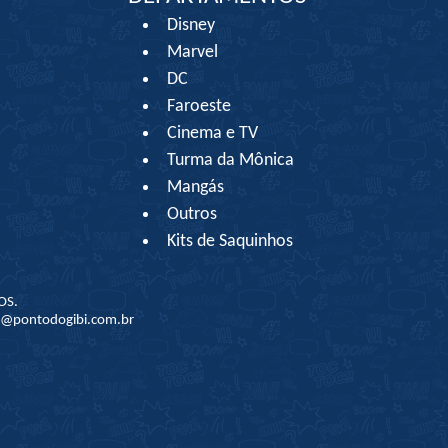
Disney
Marvel
DC
Faroeste
Cinema e TV
Turma da Mônica
Mangás
Outros
Kits de Saquinhos
OS.
to@pontodogibi.com.br