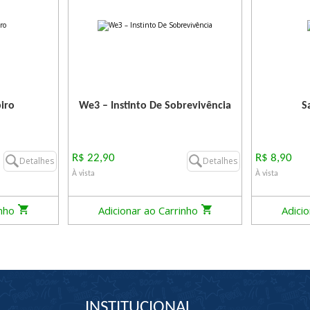
iro
We3 – Instinto De Sobrevivência
S
R$ 22,90
R$ 8,90
Detalhes
Detalhes
À vista
À vista
inho
Adicionar ao Carrinho
Adici
INSTITUCIONAL